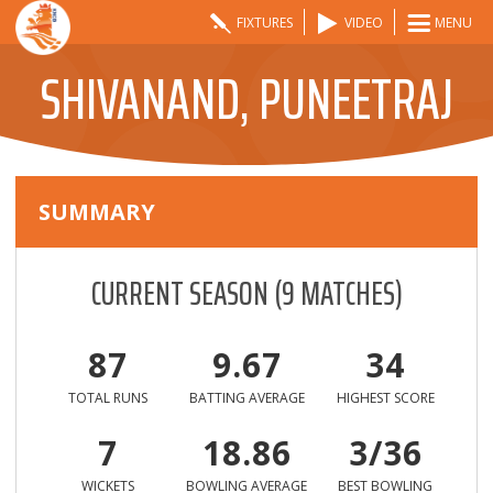
FIXTURES
VIDEO
MENU
SHIVANAND, PUNEETRAJ
SUMMARY
CURRENT SEASON
(
9
MATCHES)
87
9.67
34
TOTAL RUNS
BATTING AVERAGE
HIGHEST SCORE
7
18.86
3/36
WICKETS
BOWLING AVERAGE
BEST BOWLING