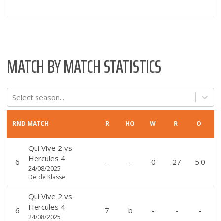
MATCH BY MATCH STATISTICS
Select season...
RND
MATCH
R
HO
W
R
O
Qui Vive 2
vs
Hercules 4
6
-
-
0
27
5.0
24/08/2025
Derde Klasse
Qui Vive 2
vs
Hercules 4
6
7
b
-
-
-
24/08/2025